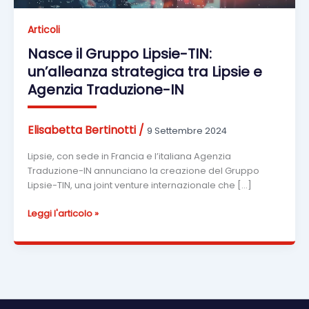
Articoli
Nasce il Gruppo Lipsie-TIN:
un’alleanza strategica tra Lipsie e
Agenzia Traduzione-IN
Elisabetta Bertinotti
/
9 Settembre 2024
Lipsie, con sede in Francia e l’italiana Agenzia
Traduzione-IN annunciano la creazione del Gruppo
Lipsie-TIN, una joint venture internazionale che […]
Nasce
Leggi l'articolo »
il
Gruppo
Lipsie-
TIN:
un’alleanza
strategica