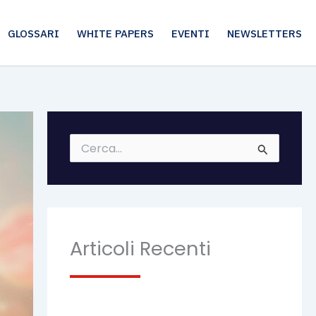
GLOSSARI
WHITE PAPERS
EVENTI
NEWSLETTERS
C
e
r
c
a
:
Articoli Recenti