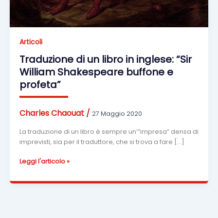
Articoli
Traduzione di un libro in inglese: “Sir
William Shakespeare buffone e
profeta”
Charles Chaouat
/
27 Maggio 2020
La traduzione di un libro è sempre un’”impresa” densa di
imprevisti, sia per il traduttore, che si trova a fare […]
Traduzione
Leggi l'articolo »
di
un
libro
in
inglese: