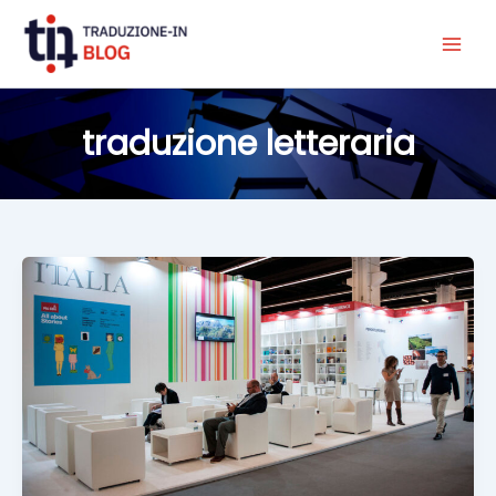
Vai
al
contenuto
traduzione letteraria