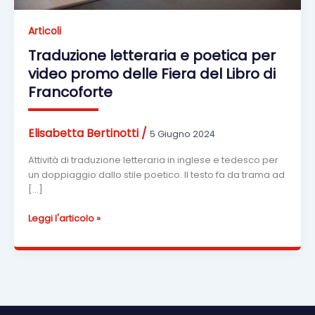
Articoli
Traduzione letteraria e poetica per
video promo delle Fiera del Libro di
Francoforte
Elisabetta Bertinotti
/
5 Giugno 2024
Attività di traduzione letteraria in inglese e tedesco per
un doppiaggio dallo stile poetico. Il testo fa da trama ad
[…]
Traduzione
Leggi l'articolo »
letteraria
e
poetica
per
video
promo