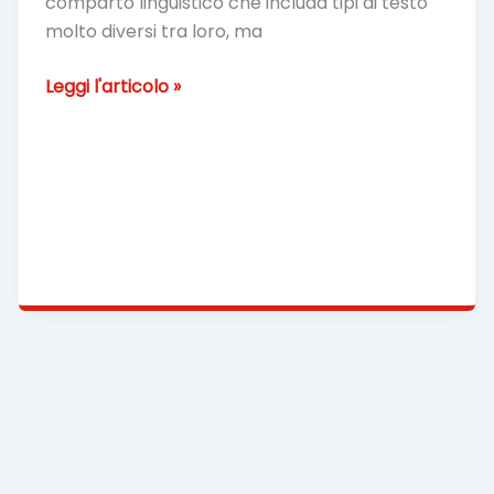
comparto linguistico che includa tipi di testo
molto diversi tra loro, ma
Traduzioni
Leggi l'articolo »
tecniche:
parliamone
insieme!