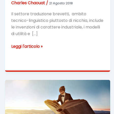
Charles Chaouat
/
21 Agosto 2018
Il settore traduzione brevetti, ambito
tecnico-linguistico piuttosto di nicchia, include
le invenzioni di carattere industriale, i modelli
di utilità e […]
Traduzione
Leggi l'articolo »
brevetti
per
la
proprietà
intellettuale
di
scoperte
e
creazioni