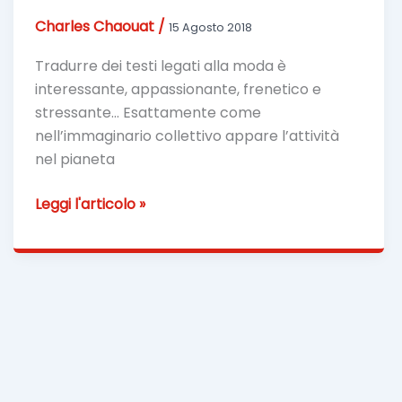
Charles Chaouat
/
15 Agosto 2018
Tradurre dei testi legati alla moda è
interessante, appassionante, frenetico e
stressante… Esattamente come
nell’immaginario collettivo appare l’attività
nel pianeta
Traduzione
Leggi l'articolo »
Moda
per
raggiungere
eleganza
e
glamour