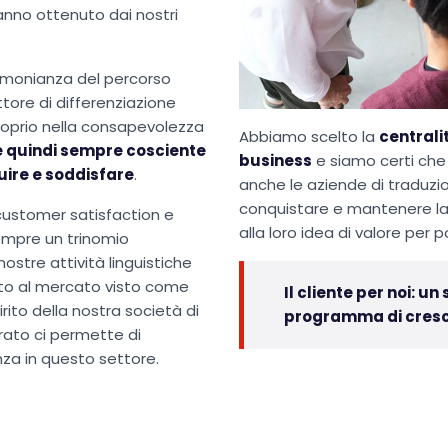
hanno ottenuto dai nostri
stimonianza del percorso
tore di differenziazione
proprio nella consapevolezza
Abbiamo scelto la
centrali
e quindi sempre cosciente
business
e siamo certi che
uire e soddisfare
.
anche le aziende di traduzi
conquistare e mantenere la f
 customer satisfaction e
alla loro idea di valore per 
mpre un trinomio
ostre attività linguistiche
nto al mercato visto come
Il cliente per noi: u
irito della nostra società di
programma di cresci
urato ci permette di
za in questo settore.