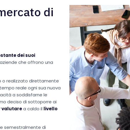
mercato di
ostante dei suoi
 aziende che offrono una
o o realizzato direttamente
n tempo reale ogni sua nuova
pacità a soddisfarne le
mo deciso di sottoporre ai
r valutare
a caldo il
livello
dere semestralmente di