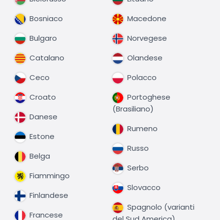
Bosniaco
Macedone
Bulgaro
Norvegese
Catalano
Olandese
Ceco
Polacco
Croato
Portoghese
(Brasiliano)
Danese
Rumeno
Estone
Russo
Belga
Serbo
Fiammingo
Slovacco
Finlandese
Spagnolo (varianti
Francese
del Sud America)