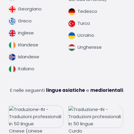
Georgiano
Tedesco
Greco
Turco
Inglese
Ucraino
Irlandese
Ungherese
Islandese
Italiano
E nelle seguenti
lingue asiatiche
e
mediorientali
:
Cinese (cinese
Curdo