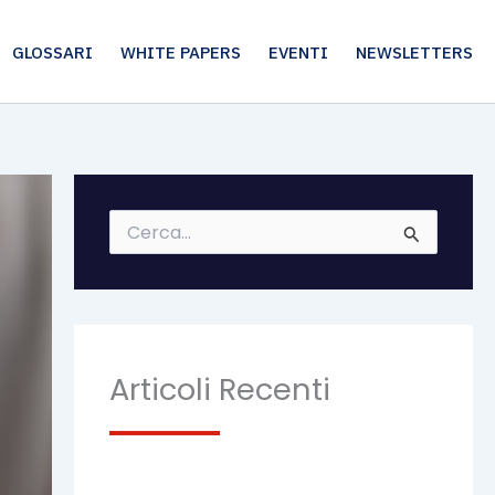
GLOSSARI
WHITE PAPERS
EVENTI
NEWSLETTERS
C
e
r
c
a
:
Articoli Recenti