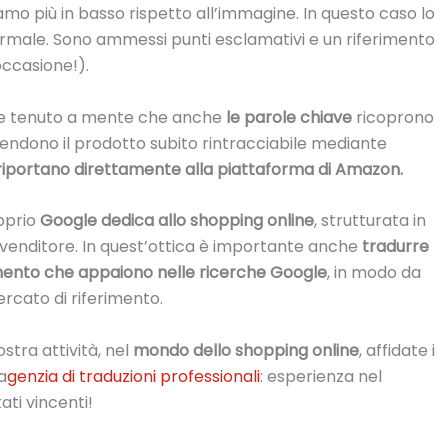
iamo più in basso rispetto all’immagine. In questo caso lo
rmale. Sono ammessi punti esclamativi e un riferimento
occasione!).
e tenuto a mente che anche
le parole chiave
ricoprono
 rendono il prodotto subito rintracciabile mediante
i riportano direttamente alla piattaforma di Amazon.
roprio
Google dedica allo shopping online
, strutturata in
venditore. In quest’ottica è importante anche
tradurre
erimento che appaiono nelle ricerche Google
, in modo da
mercato di riferimento.
stra attività, nel
mondo dello shopping online
, affidate i
a
genzia di traduzioni professionali
: esperienza nel
ati vincenti!