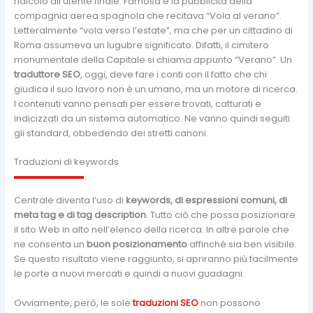
ridicolo all’utente finale. Famosa è la pubblicità della
compagnia aerea spagnola che recitava “Vola al verano”.
Letteralmente “vola verso l’estate”, ma che per un cittadino di
Roma assumeva un lugubre significato. Difatti, il cimitero
monumentale della Capitale si chiama appunto “Verano”. Un
traduttore SEO
, oggi, deve fare i conti con il fatto che chi
giudica il suo lavoro non è un umano, ma un motore di ricerca.
I contenuti vanno pensati per essere trovati, catturati e
indicizzati da un sistema automatico. Ne vanno quindi seguiti
gli standard, obbedendo dei stretti canoni.
Traduzioni di keywords
Centrale diventa l’uso di
keywords, di espressioni comuni, di
meta tag e di tag description
. Tutto ciò che possa posizionare
il sito Web in alto nell’elenco della ricerca. In altre parole che
ne consenta un
buon posizionamento
affinché sia ben visibile.
Se questo risultato viene raggiunto, si apriranno più facilmente
le porte a nuovi mercati e quindi a nuovi guadagni.
Ovviamente, però, le sole
traduzioni SEO
non possono