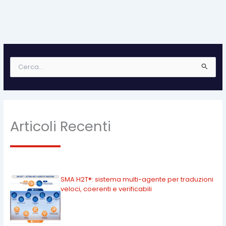
C
e
r
c
a
:
Articoli Recenti
SMA H2T®: sistema multi-agente per traduzioni
veloci, coerenti e verificabili